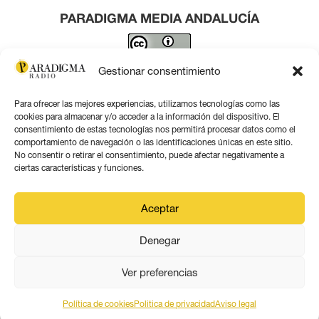
PARADIGMA MEDIA ANDALUCÍA
Este obra está bajo una
licencia de Creative Commons
Gestionar consentimiento
Reconocimiento 4.0 Internacional
.
Para ofrecer las mejores experiencias, utilizamos tecnologías como las
Contacto por correo
cookies para almacenar y/o acceder a la información del dispositivo. El
consentimiento de estas tecnologías nos permitirá procesar datos como el
comportamiento de navegación o las identificaciones únicas en este sitio.
No consentir o retirar el consentimiento, puede afectar negativamente a
ciertas características y funciones.
Aviso legal
Aceptar
Política de privacidad
Denegar
Política de coookies
Ver preferencias
Política de cookies
Politica de privacidad
Aviso legal