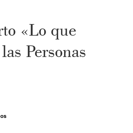
rto «Lo que
 las Personas
ios