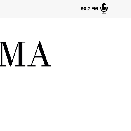

90.2 FM