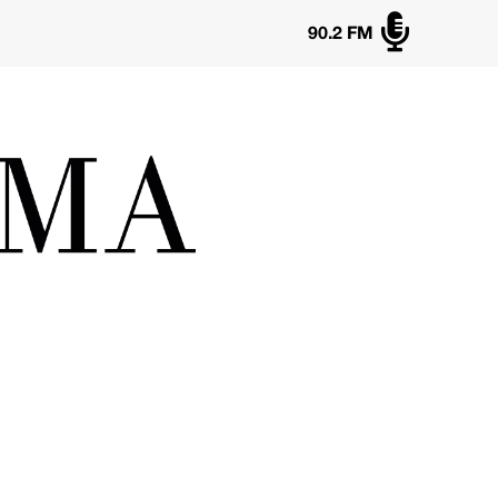

90.2 FM