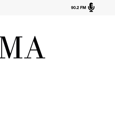

90.2 FM