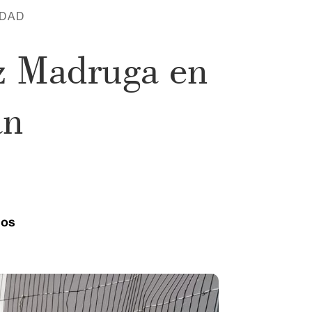
RDAD
iz Madruga en
án
ios