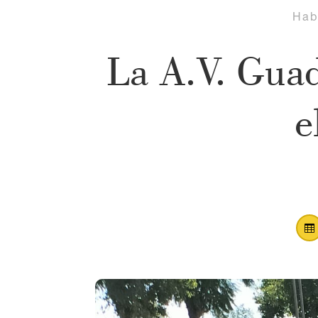
Hab
La A.V. Guad
e
