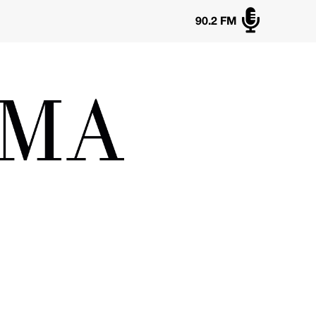

90.2 FM