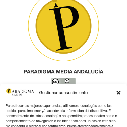
PARADIGMA MEDIA ANDALUCÍA
Este obra está bajo una
licencia de Creative Commons
Gestionar consentimiento
Reconocimiento 4.0 Internacional
.
Para ofrecer las mejores experiencias, utilizamos tecnologías como las
Contacto por correo
cookies para almacenar y/o acceder a la información del dispositivo. El
consentimiento de estas tecnologías nos permitirá procesar datos como el
comportamiento de navegación o las identificaciones únicas en este sitio.
No consentir o retirar el consentimiento, puede afectar negativamente a