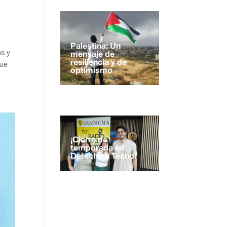
Palestina: Un
os y
mensaje de
resiliencia y de
que
optimismo
¡Cierre de
temporada en
Derecho a Techo!