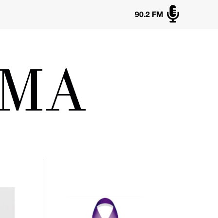

90.2 FM