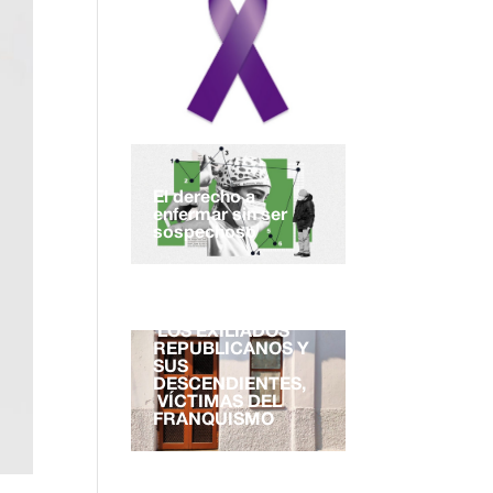
El derecho a
enfermar sin ser
sospechoso
EL DERECHO A LA
NACIONALIDAD.
LOS EXILIADOS
REPUBLICANOS Y
SUS
DESCENDIENTES,
VÍCTIMAS DEL
FRANQUISMO