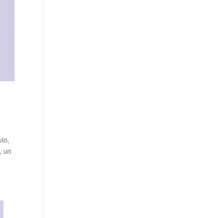
io,
, un