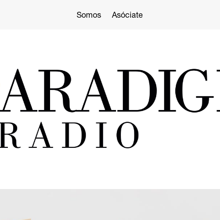
Somos
Asóciate