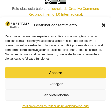
Este obra está bajo una
licencia de Creative Commons
Reconocimiento 4.0 Internacional
.
Contacto por correo
Gestionar consentimiento
Seguir
Para ofrecer las mejores experiencias, utilizamos tecnologías como las
Seguir
cookies para almacenar y/o acceder a la información del dispositivo. El
consentimiento de estas tecnologías nos permitirá procesar datos como el
Seguir
comportamiento de navegación o las identificaciones únicas en este sitio.
Seguir
No consentir o retirar el consentimiento, puede afectar negativamente a
ciertas características y funciones.
Seguir
Seguir
Aceptar
Denegar
Aviso legal
Política de privacidad
Ver preferencias
Política de coookies
Política de cookies
Politica de privacidad
Aviso legal