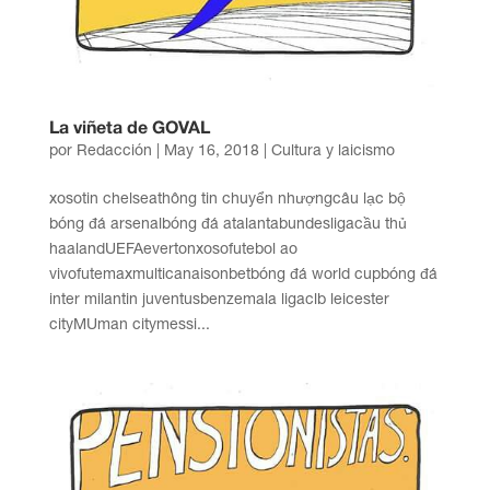
La viñeta de GOVAL
por
Redacción
|
May 16, 2018
|
Cultura y laicismo
xosotin chelseathông tin chuyển nhượngcâu lạc bộ
bóng đá arsenalbóng đá atalantabundesligacầu thủ
haalandUEFAevertonxosofutebol ao
vivofutemaxmulticanaisonbetbóng đá world cupbóng đá
inter milantin juventusbenzemala ligaclb leicester
cityMUman citymessi...