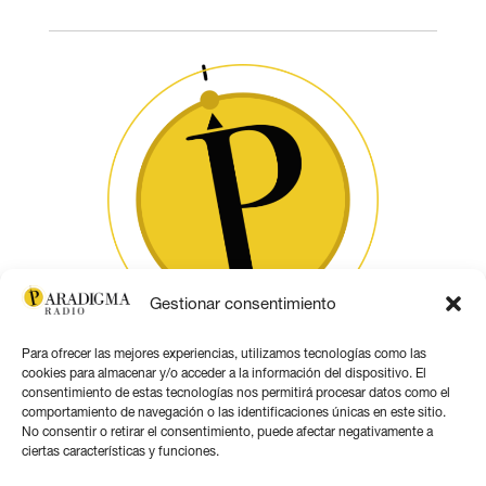
Gestionar consentimiento
Para ofrecer las mejores experiencias, utilizamos tecnologías como las
cookies para almacenar y/o acceder a la información del dispositivo. El
PARADIGMA MEDIA ANDALUCÍA
consentimiento de estas tecnologías nos permitirá procesar datos como el
comportamiento de navegación o las identificaciones únicas en este sitio.
No consentir o retirar el consentimiento, puede afectar negativamente a
Este obra está bajo una
licencia de Creative Commons
ciertas características y funciones.
Reconocimiento 4.0 Internacional
.