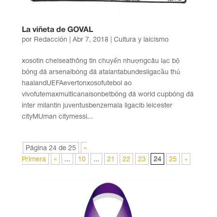
La viñeta de GOVAL
por
Redacción
|
Abr 7, 2018
|
Cultura y laicismo
xosotin chelseathông tin chuyển nhượngcâu lạc bộ
bóng đá arsenalbóng đá atalantabundesligacầu thủ
haalandUEFAevertonxosofutebol ao
vivofutemaxmulticanaisonbetbóng đá world cupbóng đá
inter milantin juventusbenzemala ligaclb leicester
cityMUman citymessi...
Página 24 de 25
«
Primera
«
...
10
...
21
22
23
24
25
»