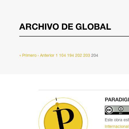
ARCHIVO DE GLOBAL
« Primero
‹ Anterior
1
104
194
202
203
204
PARADIG
Este obra es
Internacional