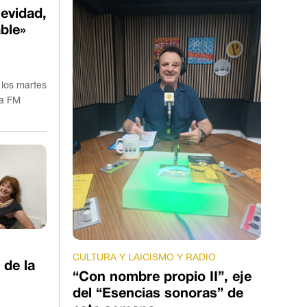
evidad,
ble»
 los martes
la FM
CULTURA Y LAICISMO Y RADIO
 de la
“Con nombre propio II”, eje
del “Esencias sonoras” de