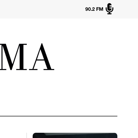

90.2 FM