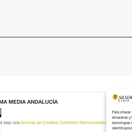
MA MEDIA ANDALUCÍA
Para ofrecer
almacenar y/
tá bajo una
licencia de Creative Commons Reconocimiento 4.0
tecnologías 
identificacio
.