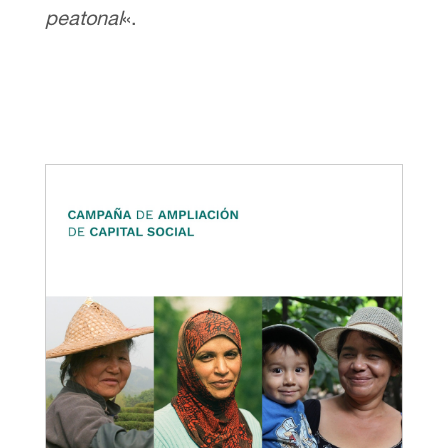
peatonal
«.