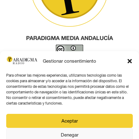
PARADIGMA MEDIA ANDALUCÍA
Este obra está bajo una
licencia de Creative Commons
Gestionar consentimiento
Reconocimiento 4.0 Internacional
.
Para ofrecer las mejores experiencias, utilizamos tecnologías como las
Contacto por correo
cookies para almacenar y/o acceder a la información del dispositivo. El
consentimiento de estas tecnologías nos permitirá procesar datos como el
comportamiento de navegación o las identificaciones únicas en este sitio.
No consentir o retirar el consentimiento, puede afectar negativamente a
ciertas características y funciones.
Aviso legal
Aceptar
Política de privacidad
Denegar